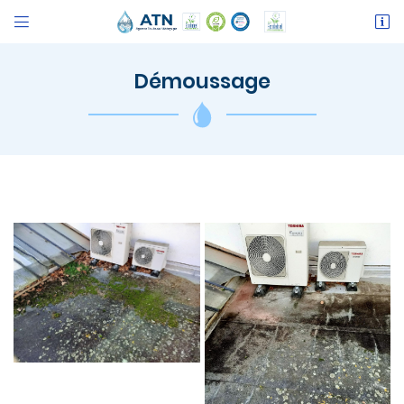


109 AVENUE DE LESPINET - BATIMENT A
31400 Toulouse
Démoussage
06 18 30 51 79
Adresse email de réception

Recopier le code ci-contre

Rafraîchir le captcha
