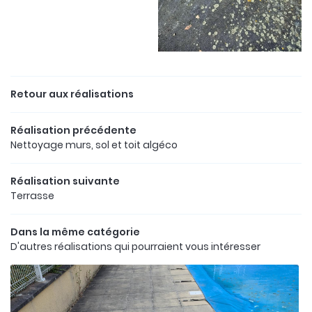
En cochant cette case, vous consentez à recevoir nos propositions
commerciales à l'adresse email indiqué ci-dessus. Vous pouvez vous
désinscrire à tout moment en utilisant
le formulaire de désinscription
.
Retour aux réalisations
INSCRIPTION
Réalisation précédente
Nettoyage murs, sol et toit algéco
Réalisation suivante
Terrasse
Une questio
Dans la même catégorie
D'autres réalisations qui pourraient vous intéresser
ACCUEIL
06 18 30 51 7
DÉMARCHE