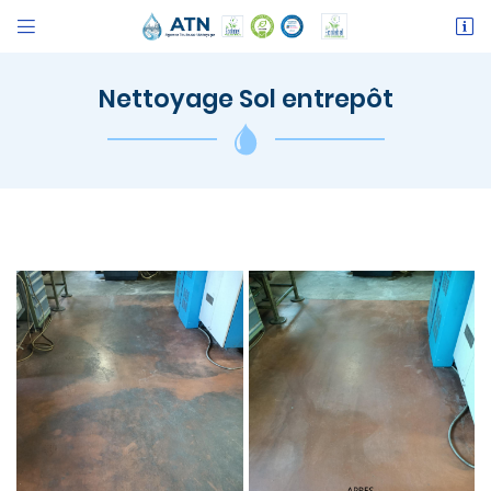


109 AVENUE DE LESPINET - BATIMENT A
31400 Toulouse
Nettoyage Sol entrepôt
06 18 30 51 79
Adresse email de réception

Recopier le code ci-contre

Rafraîchir le captcha
