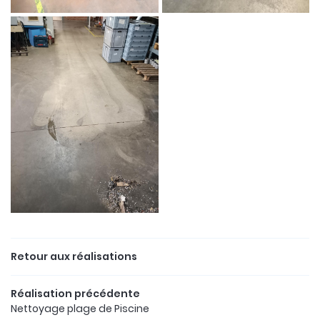
ACCUEIL
06 18 30 51 7
DÉMARCHE
PRESTATIONS
OS AVANT/APRÈS
Rejoignez-nous
GALERIE
AVIS
Restez info
CONTACT
Retour aux réalisations
INSCRIPTION NEWS
Réalisation précédente
Nettoyage plage de Piscine