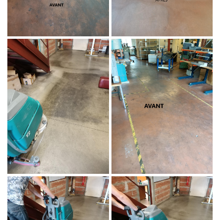
En cochant cette case, vous consentez à recevoir nos propositions
commerciales à l'adresse email indiqué ci-dessus. Vous pouvez vous
désinscrire à tout moment en utilisant
le formulaire de désinscription
.
INSCRIPTION