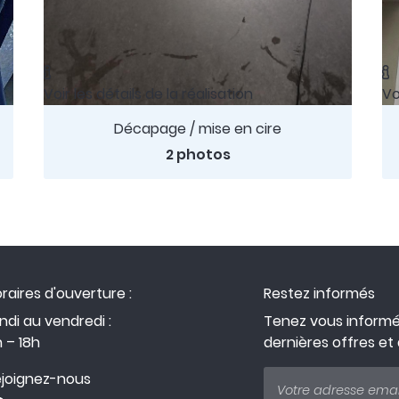


Voir les détails de la réalisation
Vo
Décapage / mise en cire
2 photos
raires d'ouverture :
Restez informés
ndi au vendredi :
Tenez vous informé
 – 18h
dernières offres et
joignez-nous