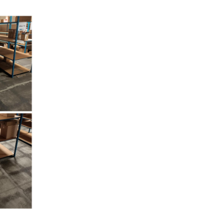
tions
ez vous
ription
.