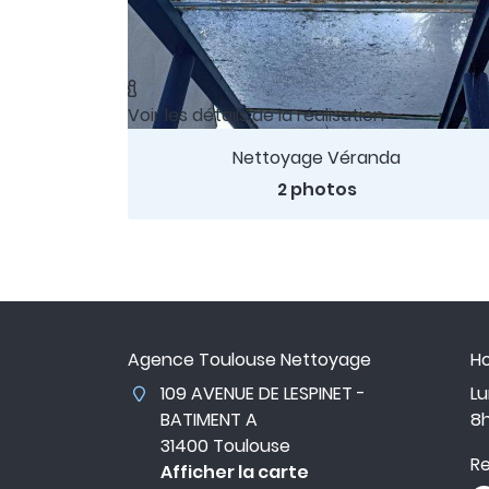

Voir les détails de la réalisation
Nettoyage Véranda
2 photos
Agence Toulouse Nettoyage
Ho
109 AVENUE DE LESPINET -
Lu
BATIMENT A
8h
31400 Toulouse
Re
Afficher la carte