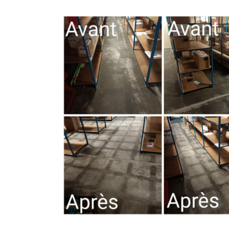
Recopier le code ci-contre

Rafraîchir le captcha

En cochant cette case, vous consentez à recevoir nos proposi
commerciales à l'adresse email indiqué ci-dessus. Vous pouv
désinscrire à tout moment en utilisant
le formulaire de désinsc
INSCRIPTION