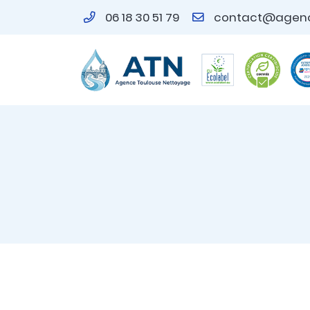
06 18 30 51 79
109 AVENUE DE LESPINET - BATIMENT A
31400 Toulouse
06 18 30 51 79
Adresse email de réception
