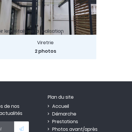
ir les détails de la réalisation
Viretrie
2 photos
Plan du site
s de nos
Accueil
 actualités
Démarche
Prestations
Photos avant/après